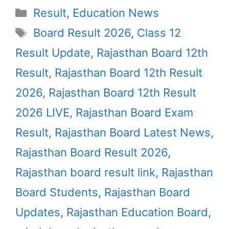
Categories
Result
,
Education News
Tags
Board Result 2026
,
Class 12
Result Update
,
Rajasthan Board 12th
Result
,
Rajasthan Board 12th Result
2026
,
Rajasthan Board 12th Result
2026 LIVE
,
Rajasthan Board Exam
Result
,
Rajasthan Board Latest News
,
Rajasthan Board Result 2026
,
Rajasthan board result link
,
Rajasthan
Board Students
,
Rajasthan Board
Updates
,
Rajasthan Education Board
,