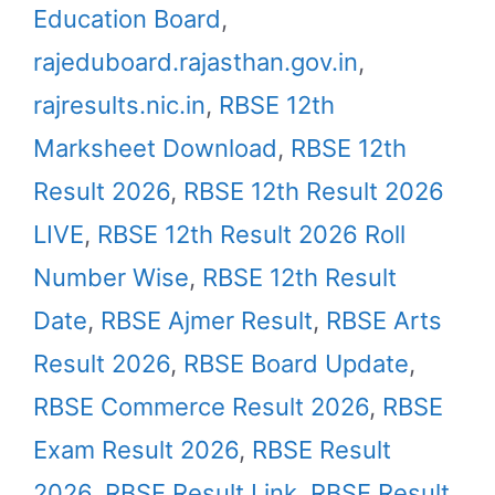
Education Board
,
rajeduboard.rajasthan.gov.in
,
rajresults.nic.in
,
RBSE 12th
Marksheet Download
,
RBSE 12th
Result 2026
,
RBSE 12th Result 2026
LIVE
,
RBSE 12th Result 2026 Roll
Number Wise
,
RBSE 12th Result
Date
,
RBSE Ajmer Result
,
RBSE Arts
Result 2026
,
RBSE Board Update
,
RBSE Commerce Result 2026
,
RBSE
Exam Result 2026
,
RBSE Result
2026
,
RBSE Result Link
,
RBSE Result