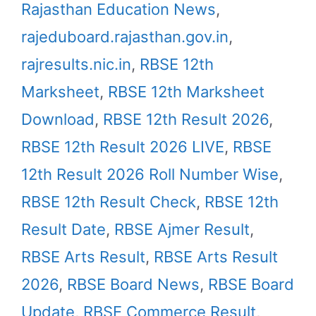
Rajasthan Education News
,
rajeduboard.rajasthan.gov.in
,
rajresults.nic.in
,
RBSE 12th
Marksheet
,
RBSE 12th Marksheet
Download
,
RBSE 12th Result 2026
,
RBSE 12th Result 2026 LIVE
,
RBSE
12th Result 2026 Roll Number Wise
,
RBSE 12th Result Check
,
RBSE 12th
Result Date
,
RBSE Ajmer Result
,
RBSE Arts Result
,
RBSE Arts Result
2026
,
RBSE Board News
,
RBSE Board
Update
,
RBSE Commerce Result
,