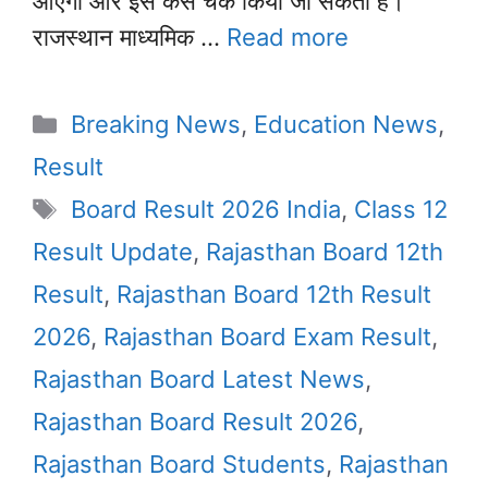
आएगा और इसे कैसे चेक किया जा सकता है।
राजस्थान माध्यमिक …
Read more
Categories
Breaking News
,
Education News
,
Result
Tags
Board Result 2026 India
,
Class 12
Result Update
,
Rajasthan Board 12th
Result
,
Rajasthan Board 12th Result
2026
,
Rajasthan Board Exam Result
,
Rajasthan Board Latest News
,
Rajasthan Board Result 2026
,
Rajasthan Board Students
,
Rajasthan