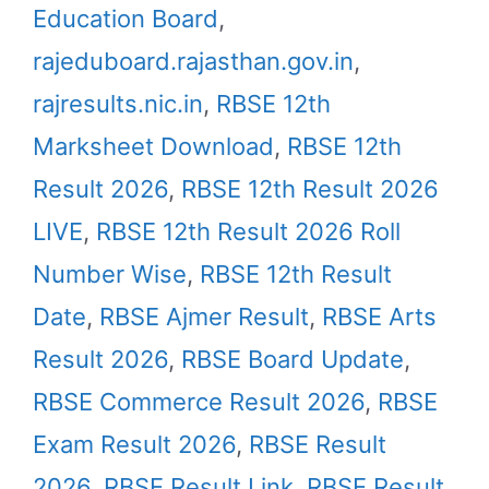
Education Board
,
rajeduboard.rajasthan.gov.in
,
rajresults.nic.in
,
RBSE 12th
Marksheet Download
,
RBSE 12th
Result 2026
,
RBSE 12th Result 2026
LIVE
,
RBSE 12th Result 2026 Roll
Number Wise
,
RBSE 12th Result
Date
,
RBSE Ajmer Result
,
RBSE Arts
Result 2026
,
RBSE Board Update
,
RBSE Commerce Result 2026
,
RBSE
Exam Result 2026
,
RBSE Result
2026
,
RBSE Result Link
,
RBSE Result