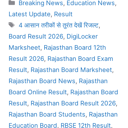
Categories
Breaking News
,
Education News
,
Latest Update
,
Result
Tags
4 आसान तरीकों से तुरंत देखें रिजल्ट
,
Board Result 2026
,
DigiLocker
Marksheet
,
Rajasthan Board 12th
Result 2026
,
Rajasthan Board Exam
Result
,
Rajasthan Board Marksheet
,
Rajasthan Board News
,
Rajasthan
Board Online Result
,
Rajasthan Board
Result
,
Rajasthan Board Result 2026
,
Rajasthan Board Students
,
Rajasthan
Education Board
,
RBSE 12th Result
,