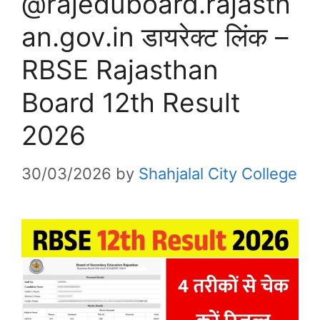
@rajeduboard.rajasth
an.gov.in डायरेक्ट लिंक –
RBSE Rajasthan
Board 12th Result
2026
30/03/2026
by
Shahjalal City College