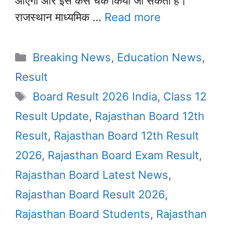
आएगा और इसे कैसे चेक किया जा सकता है।
राजस्थान माध्यमिक …
Read more
Categories
Breaking News
,
Education News
,
Result
Tags
Board Result 2026 India
,
Class 12
Result Update
,
Rajasthan Board 12th
Result
,
Rajasthan Board 12th Result
2026
,
Rajasthan Board Exam Result
,
Rajasthan Board Latest News
,
Rajasthan Board Result 2026
,
Rajasthan Board Students
,
Rajasthan