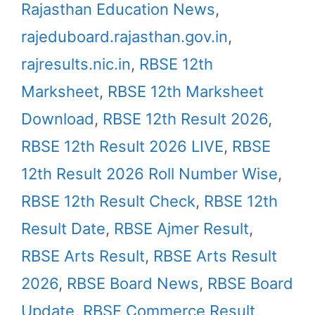
Rajasthan Education News
,
rajeduboard.rajasthan.gov.in
,
rajresults.nic.in
,
RBSE 12th
Marksheet
,
RBSE 12th Marksheet
Download
,
RBSE 12th Result 2026
,
RBSE 12th Result 2026 LIVE
,
RBSE
12th Result 2026 Roll Number Wise
,
RBSE 12th Result Check
,
RBSE 12th
Result Date
,
RBSE Ajmer Result
,
RBSE Arts Result
,
RBSE Arts Result
2026
,
RBSE Board News
,
RBSE Board
Update
,
RBSE Commerce Result
,