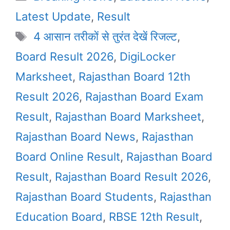
Latest Update
,
Result
Tags
4 आसान तरीकों से तुरंत देखें रिजल्ट
,
Board Result 2026
,
DigiLocker
Marksheet
,
Rajasthan Board 12th
Result 2026
,
Rajasthan Board Exam
Result
,
Rajasthan Board Marksheet
,
Rajasthan Board News
,
Rajasthan
Board Online Result
,
Rajasthan Board
Result
,
Rajasthan Board Result 2026
,
Rajasthan Board Students
,
Rajasthan
Education Board
,
RBSE 12th Result
,