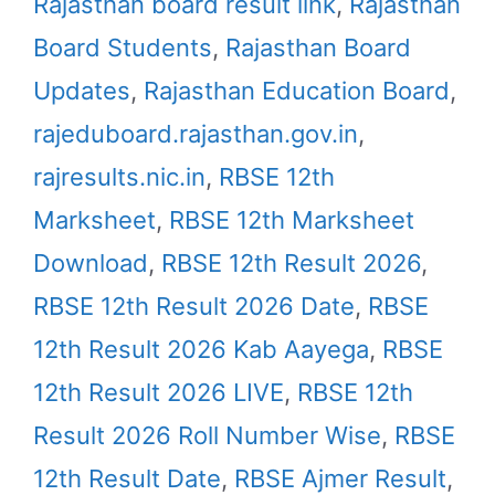
Rajasthan board result link
,
Rajasthan
Board Students
,
Rajasthan Board
Updates
,
Rajasthan Education Board
,
rajeduboard.rajasthan.gov.in
,
rajresults.nic.in
,
RBSE 12th
Marksheet
,
RBSE 12th Marksheet
Download
,
RBSE 12th Result 2026
,
RBSE 12th Result 2026 Date
,
RBSE
12th Result 2026 Kab Aayega
,
RBSE
12th Result 2026 LIVE
,
RBSE 12th
Result 2026 Roll Number Wise
,
RBSE
12th Result Date
,
RBSE Ajmer Result
,