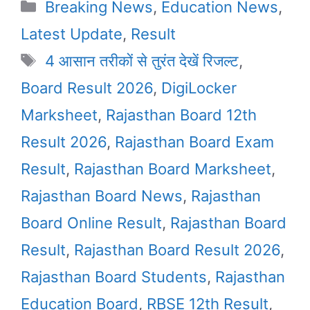
Categories
Breaking News
,
Education News
,
Latest Update
,
Result
Tags
4 आसान तरीकों से तुरंत देखें रिजल्ट
,
Board Result 2026
,
DigiLocker
Marksheet
,
Rajasthan Board 12th
Result 2026
,
Rajasthan Board Exam
Result
,
Rajasthan Board Marksheet
,
Rajasthan Board News
,
Rajasthan
Board Online Result
,
Rajasthan Board
Result
,
Rajasthan Board Result 2026
,
Rajasthan Board Students
,
Rajasthan
Education Board
,
RBSE 12th Result
,