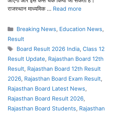
आएगा और इसे कैसे चेक किया जा सकता है।
राजस्थान माध्यमिक …
Read more
Categories
Breaking News
,
Education News
,
Result
Tags
Board Result 2026 India
,
Class 12
Result Update
,
Rajasthan Board 12th
Result
,
Rajasthan Board 12th Result
2026
,
Rajasthan Board Exam Result
,
Rajasthan Board Latest News
,
Rajasthan Board Result 2026
,
Rajasthan Board Students
,
Rajasthan