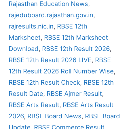
Rajasthan Education News
,
rajeduboard.rajasthan.gov.in
,
rajresults.nic.in
,
RBSE 12th
Marksheet
,
RBSE 12th Marksheet
Download
,
RBSE 12th Result 2026
,
RBSE 12th Result 2026 LIVE
,
RBSE
12th Result 2026 Roll Number Wise
,
RBSE 12th Result Check
,
RBSE 12th
Result Date
,
RBSE Ajmer Result
,
RBSE Arts Result
,
RBSE Arts Result
2026
,
RBSE Board News
,
RBSE Board
Update
,
RBSE Commerce Result
,