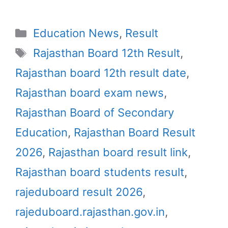
Categories
Education News
,
Result
Tags
Rajasthan Board 12th Result
,
Rajasthan board 12th result date
,
Rajasthan board exam news
,
Rajasthan Board of Secondary
Education
,
Rajasthan Board Result
2026
,
Rajasthan board result link
,
Rajasthan board students result
,
rajeduboard result 2026
,
rajeduboard.rajasthan.gov.in
,