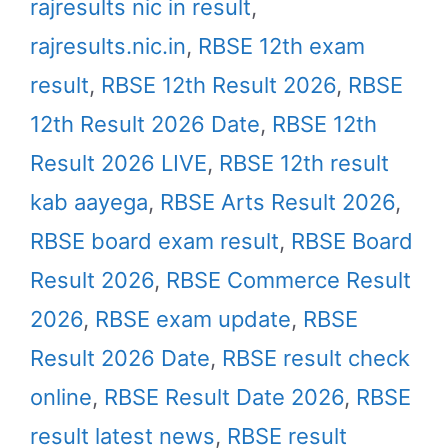
rajresults nic in result
,
rajresults.nic.in
,
RBSE 12th exam
result
,
RBSE 12th Result 2026
,
RBSE
12th Result 2026 Date
,
RBSE 12th
Result 2026 LIVE
,
RBSE 12th result
kab aayega
,
RBSE Arts Result 2026
,
RBSE board exam result
,
RBSE Board
Result 2026
,
RBSE Commerce Result
2026
,
RBSE exam update
,
RBSE
Result 2026 Date
,
RBSE result check
online
,
RBSE Result Date 2026
,
RBSE
result latest news
,
RBSE result