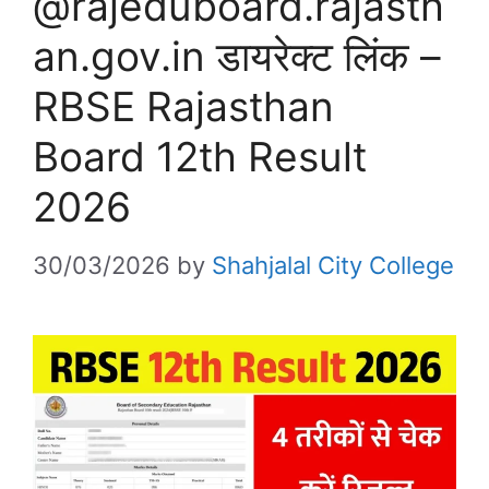
@rajeduboard.rajasth
an.gov.in डायरेक्ट लिंक –
RBSE Rajasthan
Board 12th Result
2026
30/03/2026
by
Shahjalal City College