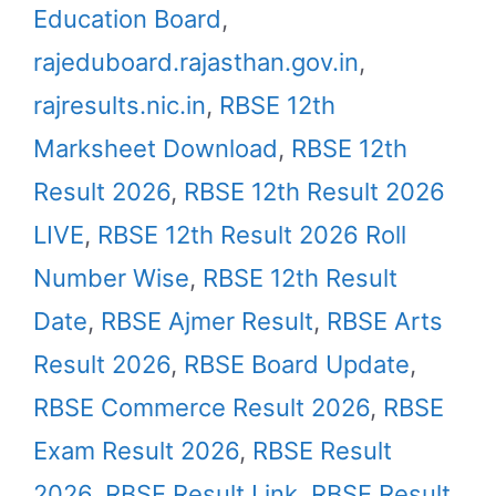
Education Board
,
rajeduboard.rajasthan.gov.in
,
rajresults.nic.in
,
RBSE 12th
Marksheet Download
,
RBSE 12th
Result 2026
,
RBSE 12th Result 2026
LIVE
,
RBSE 12th Result 2026 Roll
Number Wise
,
RBSE 12th Result
Date
,
RBSE Ajmer Result
,
RBSE Arts
Result 2026
,
RBSE Board Update
,
RBSE Commerce Result 2026
,
RBSE
Exam Result 2026
,
RBSE Result
2026
,
RBSE Result Link
,
RBSE Result