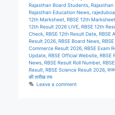
Rajasthan Board Students
,
Rajasthan
Rajasthan Education News
,
rajeduboa
12th Marksheet
,
RBSE 12th Markshee
12th Result 2026 LIVE
,
RBSE 12th Res
Check
,
RBSE 12th Result Date
,
RBSE A
Result 2026
,
RBSE Board News
,
RBSE
Commerce Result 2026
,
RBSE Exam Re
Update
,
RBSE Official Website
,
RBSE R
News
,
RBSE Result Roll Number
,
RBSE 
Result
,
RBSE Science Result 2026
,
राजस
की तारीख तय
Leave a comment