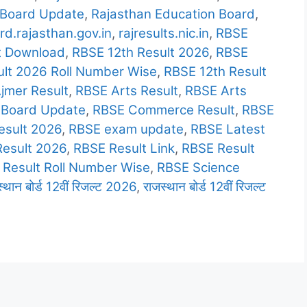
 Board Update
,
Rajasthan Education Board
,
rd.rajasthan.gov.in
,
rajresults.nic.in
,
RBSE
t Download
,
RBSE 12th Result 2026
,
RBSE
ult 2026 Roll Number Wise
,
RBSE 12th Result
jmer Result
,
RBSE Arts Result
,
RBSE Arts
 Board Update
,
RBSE Commerce Result
,
RBSE
sult 2026
,
RBSE exam update
,
RBSE Latest
esult 2026
,
RBSE Result Link
,
RBSE Result
Result Roll Number Wise
,
RBSE Science
्थान बोर्ड 12वीं रिजल्ट 2026
,
राजस्थान बोर्ड 12वीं रिजल्ट