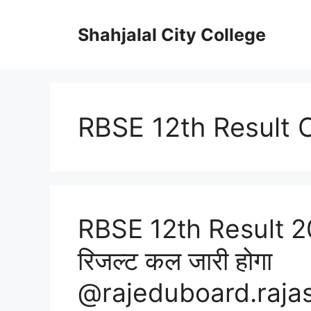
Skip
to
Shahjalal City College
content
RBSE 12th Result 
RBSE 12th Result 2026
रिजल्ट कल जारी होगा
@rajeduboard.rajasth