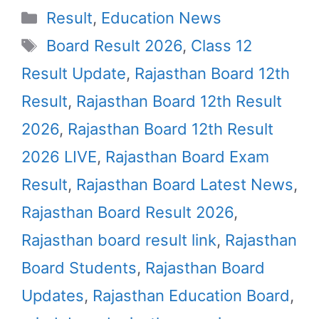
Categories
Result
,
Education News
Tags
Board Result 2026
,
Class 12
Result Update
,
Rajasthan Board 12th
Result
,
Rajasthan Board 12th Result
2026
,
Rajasthan Board 12th Result
2026 LIVE
,
Rajasthan Board Exam
Result
,
Rajasthan Board Latest News
,
Rajasthan Board Result 2026
,
Rajasthan board result link
,
Rajasthan
Board Students
,
Rajasthan Board
Updates
,
Rajasthan Education Board
,