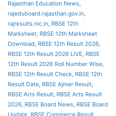
Rajasthan Education News
,
rajeduboard.rajasthan.gov.in
,
rajresults.nic.in
,
RBSE 12th
Marksheet
,
RBSE 12th Marksheet
Download
,
RBSE 12th Result 2026
,
RBSE 12th Result 2026 LIVE
,
RBSE
12th Result 2026 Roll Number Wise
,
RBSE 12th Result Check
,
RBSE 12th
Result Date
,
RBSE Ajmer Result
,
RBSE Arts Result
,
RBSE Arts Result
2026
,
RBSE Board News
,
RBSE Board
Update
,
RBSE Commerce Result
,