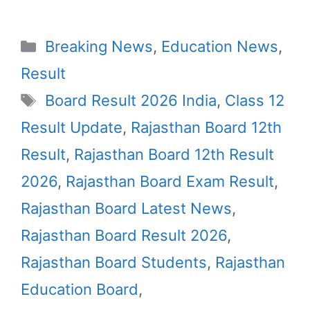
Categories
Breaking News
,
Education News
,
Result
Tags
Board Result 2026 India
,
Class 12
Result Update
,
Rajasthan Board 12th
Result
,
Rajasthan Board 12th Result
2026
,
Rajasthan Board Exam Result
,
Rajasthan Board Latest News
,
Rajasthan Board Result 2026
,
Rajasthan Board Students
,
Rajasthan
Education Board
,