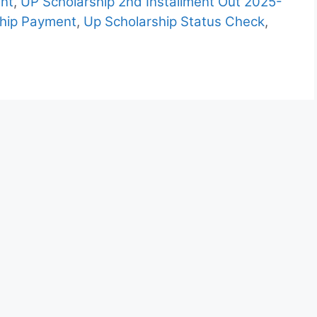
ent
,
UP Scholarship 2nd Installment Out 2025-
ship Payment
,
Up Scholarship Status Check
,