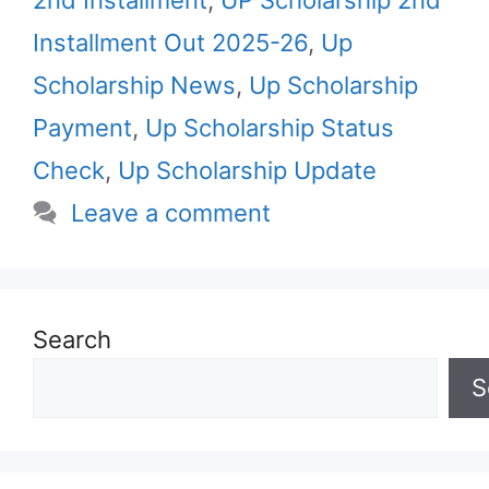
2nd Installment
,
UP Scholarship 2nd
Installment Out 2025-26
,
Up
Scholarship News
,
Up Scholarship
Payment
,
Up Scholarship Status
Check
,
Up Scholarship Update
Leave a comment
Search
S