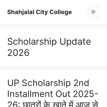
Skip
to
Shahjalal City College
Menu
content
Scholarship Update
2026
UP Scholarship 2nd
Installment Out 2025-
26: छात्रों के खाते में आज से