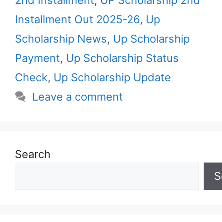
2nd Installment
,
UP Scholarship 2nd
Installment Out 2025-26
,
Up
Scholarship News
,
Up Scholarship
Payment
,
Up Scholarship Status
Check
,
Up Scholarship Update
Leave a comment
Search
S