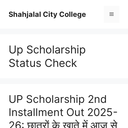
Skip
to
Shahjalal City College
Menu
content
Up Scholarship
Status Check
UP Scholarship 2nd
Installment Out 2025-
26: छात्रों के खाते में आज से