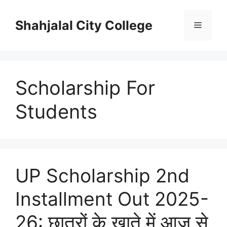
Skip
to
Shahjalal City College
Menu
content
Scholarship For
Students
UP Scholarship 2nd
Installment Out 2025-
26: छात्रों के खाते में आज से