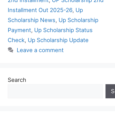
2nd Installment
,
UP Scholarship 2nd
Installment Out 2025-26
,
Up
Scholarship News
,
Up Scholarship
Payment
,
Up Scholarship Status
Check
,
Up Scholarship Update
Leave a comment
Search
S