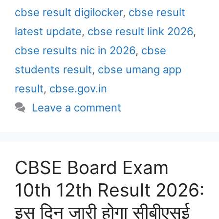
cbse result digilocker
,
cbse result
latest update
,
cbse result link 2026
,
cbse results nic in 2026
,
cbse
students result
,
cbse umang app
result
,
cbse.gov.in
Leave a comment
CBSE Board Exam
10th 12th Result 2026:
इस दिन जारी होगा सीबीएसई