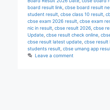
Board Result 2026 Date
,
cbse board r
board result link
,
cbse board result n
student result
,
cbse class 10 result
,
cb
cbse exam 2026 result
,
cbse exam res
nic in result
,
cbse result 2026
,
cbse re
Update
,
cbse result check online
,
cbse
cbse result latest update
,
cbse result 
students result
,
cbse umang app resul
Leave a comment