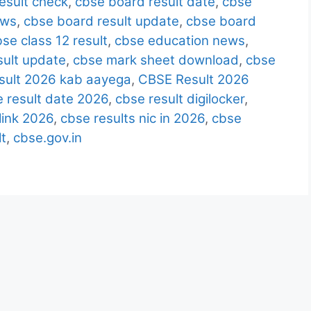
esult check
,
cbse board result date
,
cbse
ews
,
cbse board result update
,
cbse board
se class 12 result
,
cbse education news
,
ult update
,
cbse mark sheet download
,
cbse
sult 2026 kab aayega
,
CBSE Result 2026
 result date 2026
,
cbse result digilocker
,
link 2026
,
cbse results nic in 2026
,
cbse
t
,
cbse.gov.in