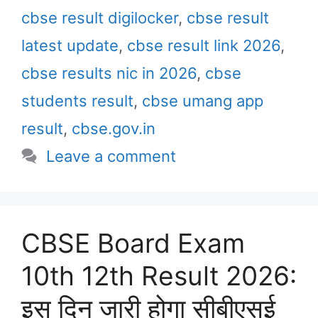
cbse result digilocker
,
cbse result
latest update
,
cbse result link 2026
,
cbse results nic in 2026
,
cbse
students result
,
cbse umang app
result
,
cbse.gov.in
Leave a comment
CBSE Board Exam
10th 12th Result 2026:
इस दिन जारी होगा सीबीएसई