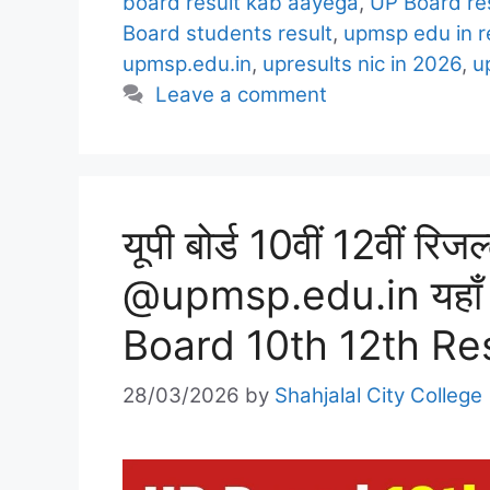
board result kab aayega
,
UP Board res
Board students result
,
upmsp edu in r
upmsp.edu.in
,
upresults nic in 2026
,
u
Leave a comment
यूपी बोर्ड 10वीं 12वीं रि
@upmsp.edu.in यहाँ स
Board 10th 12th Re
28/03/2026
by
Shahjalal City College