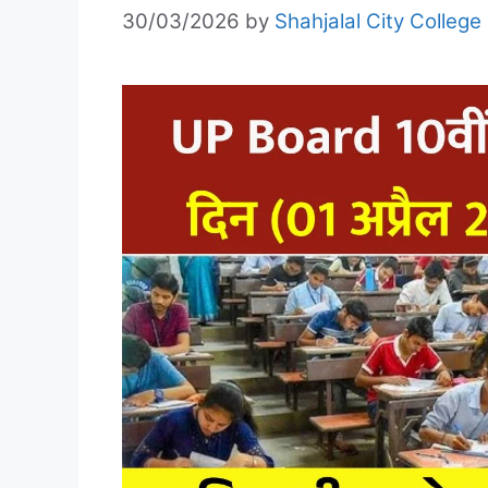
30/03/2026
by
Shahjalal City College