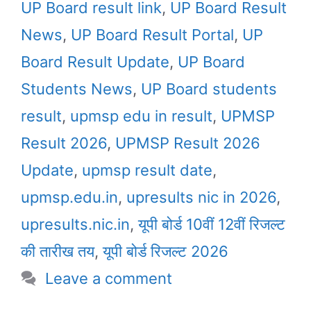
UP Board result link
,
UP Board Result
News
,
UP Board Result Portal
,
UP
Board Result Update
,
UP Board
Students News
,
UP Board students
result
,
upmsp edu in result
,
UPMSP
Result 2026
,
UPMSP Result 2026
Update
,
upmsp result date
,
upmsp.edu.in
,
upresults nic in 2026
,
upresults.nic.in
,
यूपी बोर्ड 10वीं 12वीं रिजल्ट
की तारीख तय
,
यूपी बोर्ड रिजल्ट 2026
Leave a comment