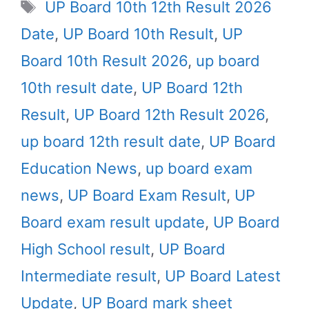
Tags
UP Board 10th 12th Result 2026
Date
,
UP Board 10th Result
,
UP
Board 10th Result 2026
,
up board
10th result date
,
UP Board 12th
Result
,
UP Board 12th Result 2026
,
up board 12th result date
,
UP Board
Education News
,
up board exam
news
,
UP Board Exam Result
,
UP
Board exam result update
,
UP Board
High School result
,
UP Board
Intermediate result
,
UP Board Latest
Update
,
UP Board mark sheet