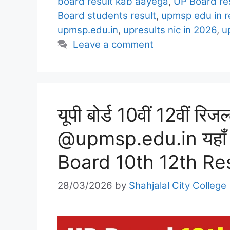
board result kab aayega
,
UP Board res
Board students result
,
upmsp edu in r
upmsp.edu.in
,
upresults nic in 2026
,
u
Leave a comment
यूपी बोर्ड 10वीं 12वीं रि
@upmsp.edu.in यहाँ स
Board 10th 12th Re
28/03/2026
by
Shahjalal City College