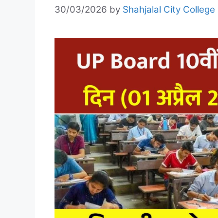
30/03/2026
by
Shahjalal City College