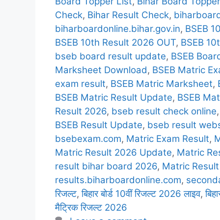
Board Topper List
,
Bihar Board Toppe
Check
,
Bihar Result Check
,
biharboard
biharboardonline.bihar.gov.in
,
BSEB 10
BSEB 10th Result 2026 OUT
,
BSEB 10t
bseb board result update
,
BSEB Boar
Marksheet Download
,
BSEB Matric E
exam result
,
BSEB Matric Marksheet
,
BSEB Matric Result Update
,
BSEB Mat
Result 2026
,
bseb result check online
BSEB Result Update
,
bseb result webs
bsebexam.com
,
Matric Exam Result
,
M
Matric Result 2026 Update
,
Matric Res
result bihar board 2026
,
Matric Resul
results.biharboardonline.com
,
seconda
रिजल्ट
,
बिहार बोर्ड 10वीं रिजल्ट 2026 लाइव
,
बिहा
मैट्रिक रिजल्ट 2026