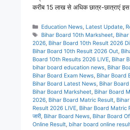
करीब 15 लाख से अधिक छात्र-छात्राएं इस प
Categories
Education News
,
Latest Update
,
R
Tags
Bihar Board 10th Marksheet
,
Bihar
2026
,
Bihar Board 10th Result 2026 Di
Bihar Board 10th Result 2026 Out
,
Bih
Board 10th Results 2026 LIVE
,
Bihar 
bihar board education news
,
Bihar Bo
Bihar Board Exam News
,
Bihar Board 
Bihar Board Latest News
,
Bihar Board
Bihar Board Marksheet
,
Bihar Board 
2026
,
Bihar Board Matric Result
,
Bihar
Result 2026 LIVE
,
Bihar Board Matric R
जारी
,
Bihar Board News
,
Bihar Board Of
Online Result
,
bihar board online resul