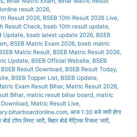
rs
,
Bihar Matric Exam
,
Bihar Matric Result
online result 2026
,
th Result 2026
,
BSEB 10th Result 2026 Live
,
h Result Check
,
bseb 10th result update
,
d Update
,
bseb latest update 2026
,
BSEB
xam
,
BSEB Matric Exam 2026
,
bseb matric
BSEB Matric Result
,
BSEB Matric Result 2026
,
ric Update
,
BSEB Official Website
,
BSEB
,
BSEB Result Download
,
BSEB Result Today
,
ite
,
BSEB Topper List
,
BSEB Update
,
atric Exam Result Bihar
,
Matric Result 2026
,
ult Bihar
,
matric result bihar board
,
matric
t Download
,
Matric Result Live
,
ry.biharboardonline.com
,
आज 1:30 बजे जारी होगा
र बोर्ड टॉपर लिस्ट जारी
,
बिहार बोर्ड मैट्रिक रिजल्ट जारी
,