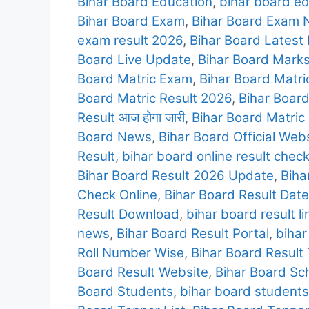
Bihar Board Education
,
bihar board e
Bihar Board Exam
,
Bihar Board Exam
exam result 2026
,
Bihar Board Latest
Board Live Update
,
Bihar Board Mark
Board Matric Exam
,
Bihar Board Matr
Board Matric Result 2026
,
Bihar Board
Result आज होगा जारी
,
Bihar Board Matric 
Board News
,
Bihar Board Official Web
Result
,
bihar board online result chec
Bihar Board Result 2026 Update
,
Biha
Check Online
,
Bihar Board Result Date
Result Download
,
bihar board result li
news
,
Bihar Board Result Portal
,
bihar
Roll Number Wise
,
Bihar Board Result
Board Result Website
,
Bihar Board Sc
Board Students
,
bihar board students