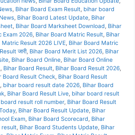
ducation news
,
Bihar Board Education Update
,
 News
,
Bihar Board Exam Result
,
bihar board
 News
,
Bihar Board Latest Update
,
Bihar
sheet
,
Bihar Board Marksheet Download
,
Bihar
ic Exam 2026
,
Bihar Board Matric Result
,
Bihar
 Matric Result 2026 LIVE
,
Bihar Board Matric
Result जारी
,
Bihar Board Merit List 2026
,
Bihar
site
,
Bihar Board Online
,
Bihar Board Online
k
,
Bihar Board Result
,
Bihar Board Result 2026
,
r Board Result Check
,
Bihar Board Result
,
bihar board result date 2026
,
Bihar Board
nk
,
Bihar Board Result Live
,
bihar board result
 board result roll number
,
Bihar Board Result
 Today
,
Bihar Board Result Update
,
Bihar
hool Exam
,
Bihar Board Scorecard
,
Bihar
 result
,
Bihar Board Students Update
,
Bihar