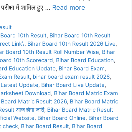
रीक्षा में शामिल हुए …
Read more
esult
 Board 10th Result
,
Bihar Board 10th Result
rect Link\
,
Bihar Board 10th Result 2026 Live
,
ar Board 10th Result Roll Number Wise
,
Bihar
Board 10th Scorecard
,
Bihar Board Education
,
ard Education Update
,
Bihar Board Exam
,
Exam Result
,
bihar board exam result 2026
,
 Latest Update
,
Bihar Board Live Update
,
Marksheet Download
,
Bihar Board Matric Exam
 Board Matric Result 2026
,
Bihar Board Matric
esult आज होगा जारी
,
Bihar Board Matric Result
ficial Website
,
Bihar Board Online
,
Bihar Board
t check
,
Bihar Board Result
,
Bihar Board