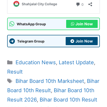
Join Now
WhatsApp Group
Join Now
Telegram Group
Categories
Education News
,
Latest Update
,
Result
Tags
Bihar Board 10th Marksheet
,
Bihar
Board 10th Result
,
Bihar Board 10th
Result 2026
,
Bihar Board 10th Result