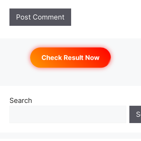
Check Result Now
Search
S