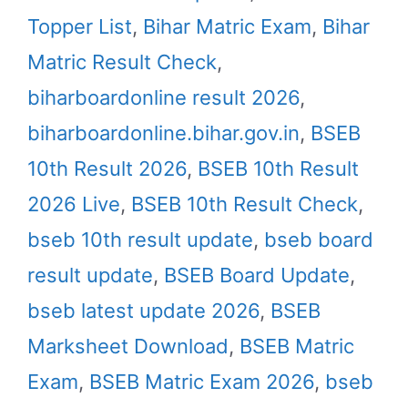
Topper List
,
Bihar Matric Exam
,
Bihar
Matric Result Check
,
biharboardonline result 2026
,
biharboardonline.bihar.gov.in
,
BSEB
10th Result 2026
,
BSEB 10th Result
2026 Live
,
BSEB 10th Result Check
,
bseb 10th result update
,
bseb board
result update
,
BSEB Board Update
,
bseb latest update 2026
,
BSEB
Marksheet Download
,
BSEB Matric
Exam
,
BSEB Matric Exam 2026
,
bseb