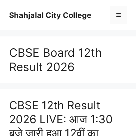
Skip
to
Shahjalal City College
Menu
content
CBSE Board 12th
Result 2026
CBSE 12th Result
2026 LIVE: आज 1:30
बजे जारी हुआ 12वीं का