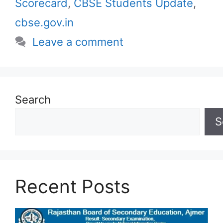
Scorecard
,
CBSE Students Update
,
cbse.gov.in
Leave a comment
Search
S
Recent Posts