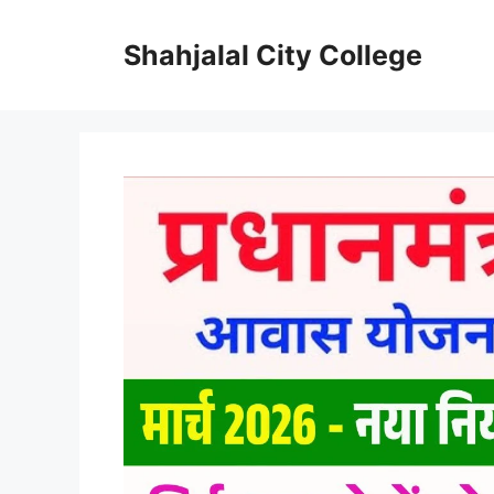
Skip
to
Shahjalal City College
content