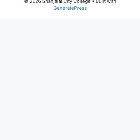
© 2026 Shahjalal City College
• Built with
GeneratePress