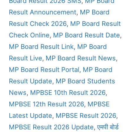
Board Result 2026 SMS
,
MP Board
Result Announcement
,
MP Board
Result Check 2026
,
MP Board Result
Check Online
,
MP Board Result Date
,
MP Board Result Link
,
MP Board
Result Live
,
MP Board Result News
,
MP Board Result Portal
,
MP Board
Result Update
,
MP Board Students
News
,
MPBSE 10th Result 2026
,
MPBSE 12th Result 2026
,
MPBSE
Latest Update
,
MPBSE Result 2026
,
MPBSE Result 2026 Update
,
एमपी बोर्ड