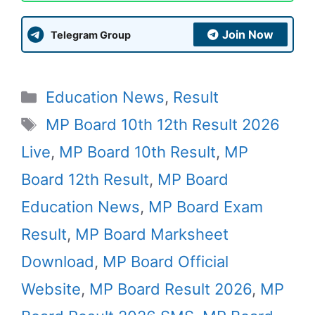
Join Now
Telegram Group
Categories
Education News
,
Result
Tags
MP Board 10th 12th Result 2026
Live
,
MP Board 10th Result
,
MP
Board 12th Result
,
MP Board
Education News
,
MP Board Exam
Result
,
MP Board Marksheet
Download
,
MP Board Official
Website
,
MP Board Result 2026
,
MP