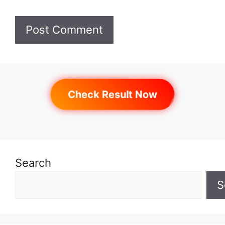
Check Result Now
Search
S