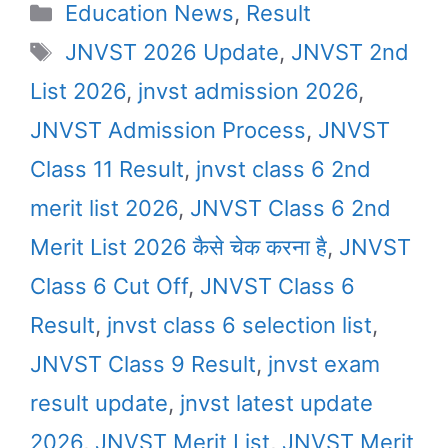
Categories
Education News
,
Result
Tags
JNVST 2026 Update
,
JNVST 2nd
List 2026
,
jnvst admission 2026
,
JNVST Admission Process
,
JNVST
Class 11 Result
,
jnvst class 6 2nd
merit list 2026
,
JNVST Class 6 2nd
Merit List 2026 कैसे चेक करना है
,
JNVST
Class 6 Cut Off
,
JNVST Class 6
Result
,
jnvst class 6 selection list
,
JNVST Class 9 Result
,
jnvst exam
result update
,
jnvst latest update
2026
,
JNVST Merit List
,
JNVST Merit