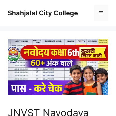
Skip
to
Shahjalal City College
Menu
content
JNVST Navodaya